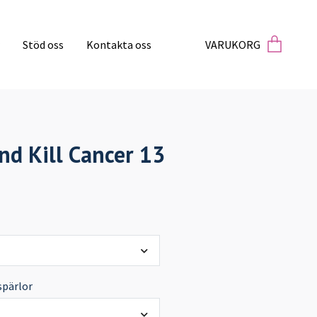
VARUKORG
Stöd oss
Kontakta oss
d Kill Cancer 13
spärlor