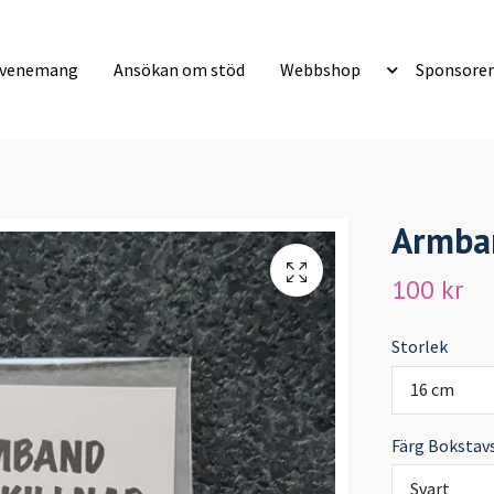
evenemang
Ansökan om stöd
Webbshop
Sponsorer
Armban
100 kr
Storlek
16 cm
Färg Bokstav
Svart